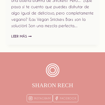
una buena barrita de Snickers? Pero… ¿qué
pasa si te cuento que puedes disfrutar de
algo igual de delicioso, pero completamente
vegano? ¡Las Vegan Snickers Bars son la
solución! Son una mezcla perfecta…
VEGAN
LEER MÁS
SNICKERS
BARS:
¡MI
RECETA
CASERA
Y
DELICIOSA!
🥜
🍫
SHARON RECH
INSTAGRAM
FACEBOOK